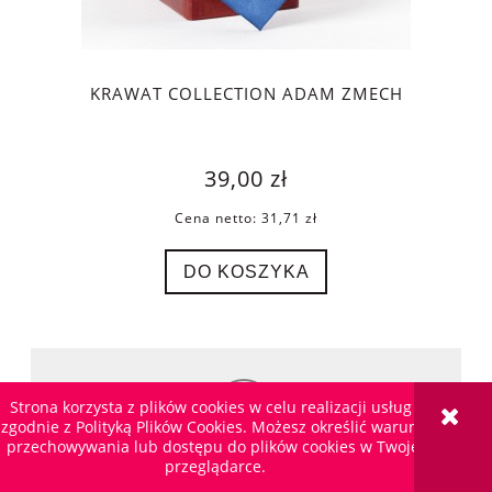
KRAWAT COLLECTION ADAM ZMECH
39,00 zł
Cena netto:
31,71 zł
DO KOSZYKA
Strona korzysta z plików cookies w celu realizacji usług i
zgodnie z Polityką Plików Cookies. Możesz określić warunki
przechowywania lub dostępu do plików cookies w Twojej
przeglądarce.
SZYBKA WYSYŁKA