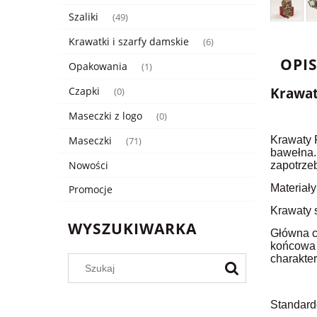
Szaliki
(49)
Krawatki i szarfy damskie
(6)
OPI
Opakowania
(1)
Czapki
Krawat 
(0)
Maseczki z logo
(0)
Maseczki
Krawaty R
(71)
bawełna.
Nowości
zapotrze
Materiał
Promocje
Krawaty s
WYSZUKIWARKA
Główna cz
końcowa 
charakter
Standard