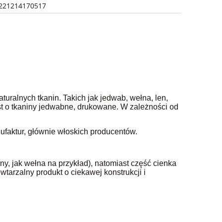
221214170517
aturalnych tkanin. Takich jak jedwab, wełna, len,
st o tkaniny jedwabne, drukowane. W zależności od
nufaktur, głównie włoskich producentów.
y, jak wełna na przykład), natomiast część cienka
tarzalny produkt o ciekawej konstrukcji i