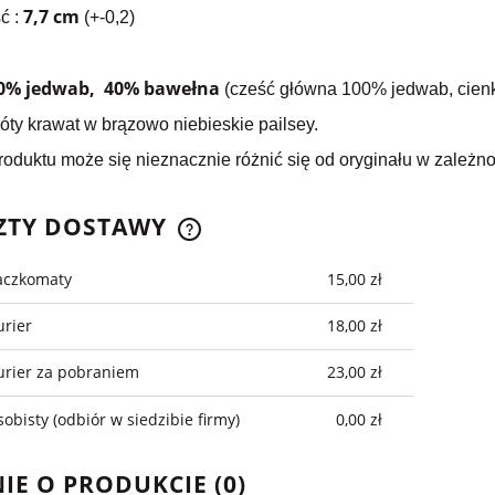
7,7 cm
ć :
(+-0,2)
% jedwab, 40% bawełna
(cześć główna 100% jedwab, cie
łóty krawat w brązowo niebieskie pailsey.
oduktu może się nieznacznie różnić się od oryginału w zależno
ZTY DOSTAWY
aczkomaty
15,00 zł
CENA NIE ZAWIERA
EWENTUALNYCH KOSZTÓW
urier
18,00 zł
PŁATNOŚCI
urier za pobraniem
23,00 zł
sobisty
(odbiór w siedzibie firmy)
0,00 zł
IE O PRODUKCIE (0)