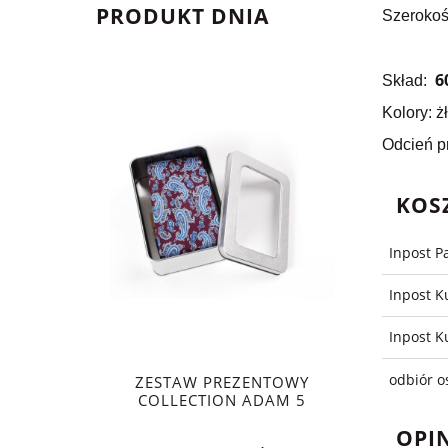
PRODUKT DNIA
Szerokoś
60
Skład:
Kolory: ż
Odcień pr
KOS
Inpost P
Inpost K
Inpost K
odbiór o
ZESTAW PREZENTOWY
COLLECTION ADAM 5
OPIN