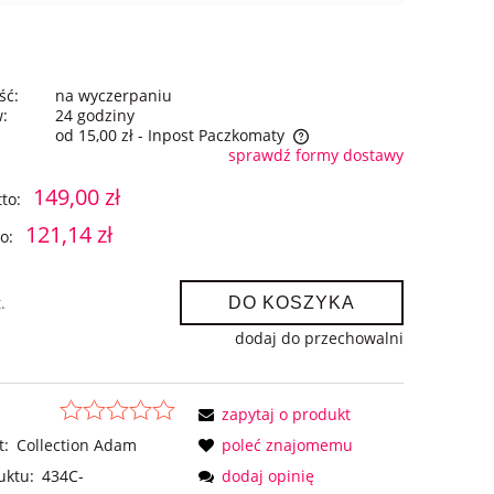
ść:
na wyczerpaniu
w:
24 godziny
od 15,00 zł
- Inpost Paczkomaty
sprawdź formy dostawy
Cena nie zawiera ewentualnych kosztów
149,00 zł
to:
płatności
121,14 zł
o:
.
DO KOSZYKA
dodaj do przechowalni
zapytaj o produkt
t:
Collection Adam
poleć znajomemu
uktu:
434C-
dodaj opinię