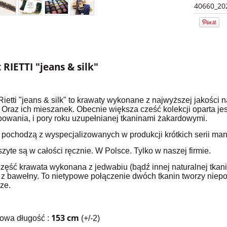
40660_20
S
RIETTI "jeans & silk"
ietti "jeans & silk" to krawaty wykonane z najwyższej jakości n
 Oraz ich mieszanek. Obecnie większa cześć kolekcji oparta je
bowania, i pory roku uzupełnianej tkaninami żakardowymi.
y pochodzą z wyspecjalizowanych w produkcji krótkich serii ma
zyte są w całości ręcznie. W Polsce. Tylko w naszej firmie.
ęść krawata wykonana z jedwabiu (bądź innej naturalnej tkanin
z bawełny. To nietypowe połączenie dwóch tkanin tworzy niepow
ze.
153 cm
owa długość :
(+/-2)