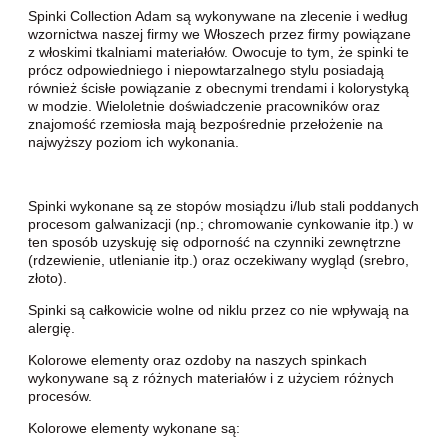
Spinki Collection Adam są wykonywane na zlecenie i według
wzornictwa naszej firmy we Włoszech przez firmy powiązane
z włoskimi tkalniami materiałów. Owocuje to tym, że spinki te
prócz odpowiedniego i niepowtarzalnego stylu posiadają
również ścisłe powiązanie z obecnymi trendami i kolorystyką
w modzie. Wieloletnie doświadczenie pracowników oraz
znajomość rzemiosła mają bezpośrednie przełożenie na
najwyższy poziom ich wykonania.
Spinki wykonane są ze stopów mosiądzu i/lub stali poddanych
procesom galwanizacji (np.; chromowanie cynkowanie itp.) w
ten sposób uzyskuję się odporność na czynniki zewnętrzne
(rdzewienie, utlenianie itp.) oraz oczekiwany wygląd (srebro,
złoto).
Spinki są całkowicie wolne od niklu przez co nie wpływają na
alergię.
Kolorowe elementy oraz ozdoby na naszych spinkach
wykonywane są z różnych materiałów i z użyciem różnych
procesów.
Kolorowe elementy wykonane są: